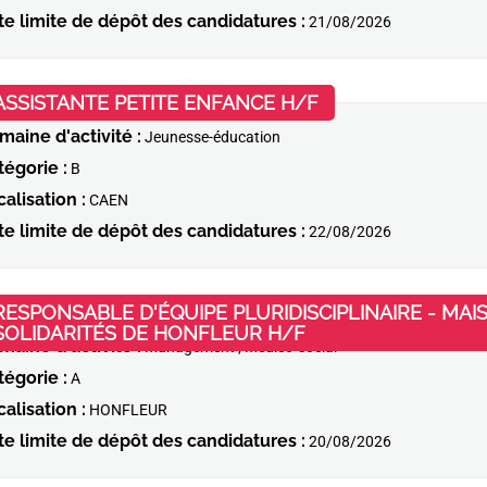
te limite de dépôt des candidatures :
21/08/2026
(Nouvelle fenêtre)
ASSISTANTE PETITE ENFANCE H/F
maine d'activité :
Jeunesse-éducation
tégorie :
B
alisation :
CAEN
te limite de dépôt des candidatures :
22/08/2026
RESPONSABLE D'ÉQUIPE PLURIDISCIPLINAIRE - M
(Nouvelle fenêtre)
SOLIDARITÉS DE HONFLEUR H/F
maine d'activité :
Management ; Médico-social
tégorie :
A
alisation :
HONFLEUR
te limite de dépôt des candidatures :
20/08/2026