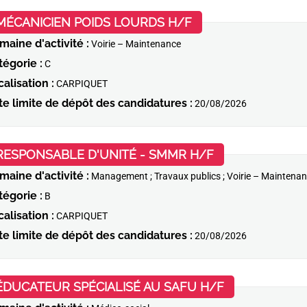
(Nouvelle fenêtre)
MÉCANICIEN POIDS LOURDS H/F
maine d'activité :
Voirie – Maintenance
tégorie :
C
alisation :
CARPIQUET
te limite de dépôt des candidatures :
20/08/2026
(Nouvelle fenêt
RESPONSABLE D'UNITÉ - SMMR H/F
maine d'activité :
Management ; Travaux publics ; Voirie – Maintena
tégorie :
B
alisation :
CARPIQUET
te limite de dépôt des candidatures :
20/08/2026
(Nouvelle fenê
ÉDUCATEUR SPÉCIALISÉ AU SAFU H/F