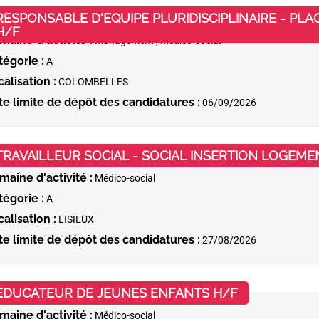
RESPONSABLE D'EQUIPE PLURIDISCIPLINAIRE - PL
(Nouvelle fenêtre)
H/F
maine d'activité :
Management ; Médico-social
tégorie :
A
alisation :
COLOMBELLES
te limite de dépôt des candidatures :
06/09/2026
TRAVAILLEUR SOCIAL - SOCIAL INSERTION LOGEMEN
maine d'activité :
Médico-social
tégorie :
A
alisation :
LISIEUX
te limite de dépôt des candidatures :
27/08/2026
(Nouvelle fen
EDUCATEUR DE JEUNES ENFANTS H/F
maine d'activité :
Médico-social