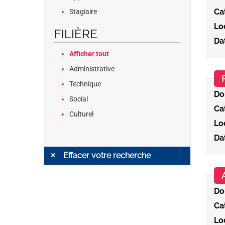
Ca
Stagiaire
Loc
FILIÈRE
Da
Afficher tout
Administrative
Technique
Do
Social
Ca
Culturel
Loc
Da
Effacer votre recherche
Do
Ca
Loc