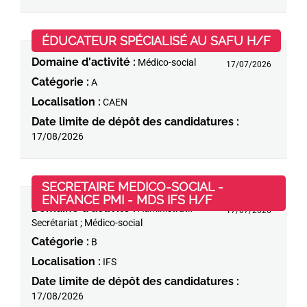
(Nouve
ÉDUCATEUR SPÉCIALISÉ AU SAFU H/F
Domaine d'activité :
Médico-social
17/07/2026
Catégorie :
A
Localisation :
CAEN
Date limite de dépôt des candidatures :
17/08/2026
SECRETAIRE MEDICO-SOCIAL -
(Nouvelle fenêtr
ENFANCE PMI - MDS IFS H/F
Domaine d'activité :
Administratif -
17/07/2026
Secrétariat ; Médico-social
Catégorie :
B
Localisation :
IFS
Date limite de dépôt des candidatures :
17/08/2026