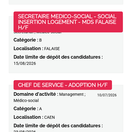
SECRETAIRE MEDICO-SOCIAL - SOCIAL
INSERTION LOGEMENT - MDS FALAISE
Domaine d'activité :
Administratif -
(Nouvelle fenêtre)
H/F
15/07/2026
Secrétariat ; Médico-social
Catégorie :
B
Localisation :
FALAISE
Date limite de dépôt des candidatures :
15/08/2026
(Nouvelle
CHEF DE SERVICE - ADOPTION H/F
Domaine d'activité :
Management ;
10/07/2026
Médico-social
Catégorie :
A
Localisation :
CAEN
Date limite de dépôt des candidatures :