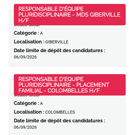
RESPONSABLE D'ÉQUIPE
PLURIDISCIPLINAIRE - MDS GIBERVILLE
Domaine d'activité :
Management ;
(Nouvelle fenêtre)
H/F
06/08/2026
Médico-social
Catégorie :
A
Localisation :
GIBERVILLE
Date limite de dépôt des candidatures :
06/09/2026
RESPONSABLE D'EQUIPE
PLURIDISCIPLINAIRE - PLACEMENT
Domaine d'activité :
Management ;
(Nouvelle fen
FAMILIAL - COLOMBELLES H/F
06/08/2026
Médico-social
Catégorie :
A
Localisation :
COLOMBELLES
Date limite de dépôt des candidatures :
06/09/2026