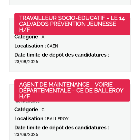
TRAVAILLEUR SOCIO-ÉDUCATIF - LE 14
CALVADOS PRÉVENTION JEUNESSE
Domaine d'activité :
Médico-social
(Nouvelle fenêtre)
H/F
16/07/2026
Catégorie :
A
Localisation :
CAEN
Date limite de dépôt des candidatures :
23/08/2026
AGENT DE MAINTENANCE - VOIRIE
DÉPARTEMENTALE - CE DE BALLEROY
Domaine d'activité :
Voirie –
(Nouvelle fenêtre)
H/F
15/07/2026
Maintenance
Catégorie :
C
Localisation :
BALLEROY
Date limite de dépôt des candidatures :
23/08/2026