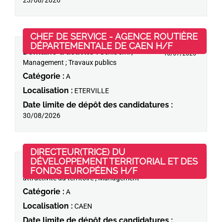
23/08/2026
CHEF DE SERVICE - AGENCE ROUTIÈRE
(Nouvelle f
DÉPARTEMENTALE DE CAEN H/F
Domaine d'activité :
Génie civil ;
10/07/2026
Management ; Travaux publics
Catégorie :
A
Localisation :
ETERVILLE
Date limite de dépôt des candidatures :
30/08/2026
DIRECTEUR(TRICE) DU
DÉVELOPPEMENT TERRITORIAL ET DES
Domaine d'activité :
Aménagement et
(Nouvelle fenêtre)
FONDS EUROPÉENS H/F
01/07/2026
attractivité du territoire ; Management
Catégorie :
A
Localisation :
CAEN
Date limite de dépôt des candidatures :