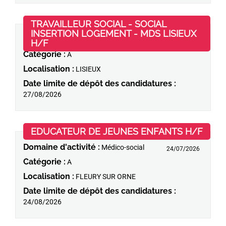
TRAVAILLEUR SOCIAL - SOCIAL
INSERTION LOGEMENT - MDS LISIEUX
Domaine d'activité :
Médico-social
(Nouvelle fenêtre)
H/F
27/07/2026
Catégorie :
A
Localisation :
LISIEUX
Date limite de dépôt des candidatures :
27/08/2026
(Nouv
EDUCATEUR DE JEUNES ENFANTS H/F
Domaine d'activité :
Médico-social
24/07/2026
Catégorie :
A
Localisation :
FLEURY SUR ORNE
Date limite de dépôt des candidatures :
24/08/2026