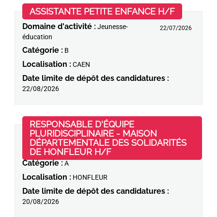
(Nouvelle 
ASSISTANTE PETITE ENFANCE H/F
Domaine d'activité :
Jeunesse-
22/07/2026
éducation
Catégorie :
B
Localisation :
CAEN
Date limite de dépôt des candidatures :
22/08/2026
RESPONSABLE D'ÉQUIPE
PLURIDISCIPLINAIRE - MAISON
Domaine d'activité :
Management ;
DÉPARTEMENTALE DES SOLIDARITÉS
20/07/2026
Médico-social
(Nouvelle fenêtre)
DE HONFLEUR H/F
Catégorie :
A
Localisation :
HONFLEUR
Date limite de dépôt des candidatures :
20/08/2026